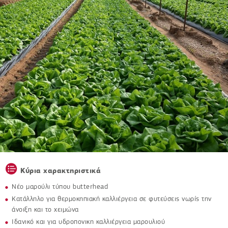
Κύρια χαρακτηριστικά
Νέο μαρούλι τύπου butterhead
Κατάλληλο για θερμοκηπιακή καλλιέργεια σε φυτεύσεις νωρίς την
άνοιξη και το χειμώνα
Ιδανικό και για υδροπονικη καλλιέργεια μαρουλιού