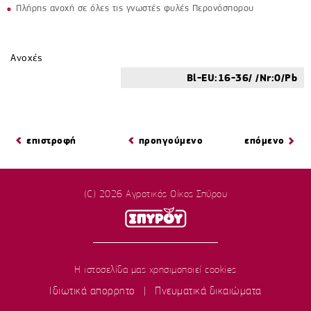
Πλήρης ανοχή σε όλες τις γνωστές φυλές Περονόσπορου
Ανοχές
Bl-EU:16-36/ /Nr:0/Pb
επιστροφή
προηγούμενο
επόμενο
(C) 2026 Αγροτικός Οίκος Σπύρου
Η ιστοσελίδα μας χρησιμοποιεί cookies
Ιδιωτικά απορρητο
|
Πνευματικά δικαιώματα